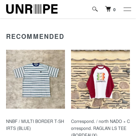
0
RECOMMENDED
NNBF / MULTI BORDER T-SH
Correspond. / north NADO × C
IRTS (BLUE)
orrespond. RAGLAN LS TEE
(BORDEAUX)